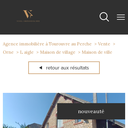
Agence immobilière à Tourouvre au Perche
Vente
Orne
L aigle
Maison de village
Maison de ville
retour aux résultats
nouveauté