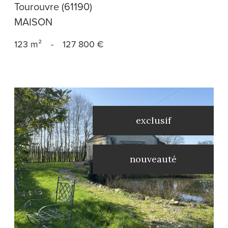
Tourouvre (61190)
MAISON
123 m²
-
127 800 €
exclusif
nouveauté
voir le bien