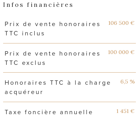
Infos financières
Caractéristiques
Valeurs
106 500 €
Prix de vente honoraires
TTC inclus
100 000 €
Prix de vente honoraires
TTC exclus
6,5 %
Honoraires TTC à la charge
acquéreur
1 451 €
Taxe foncière annuelle