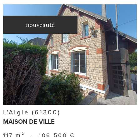
nouveauté
voir le
bien
L'Aigle (61300)
MAISON DE VILLE
117 m²
-
106 500 €