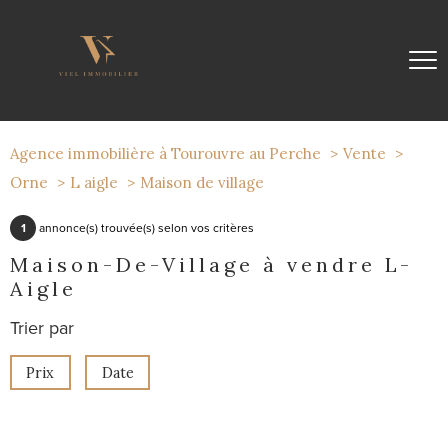
Agence immobilière à Tourouvre au Perche
Vente
Orne
L aigle
Maison de village
1
annonce(s) trouvée(s) selon vos critères
Maison-De-Village à vendre L-
Aigle
Trier par
Prix
Date