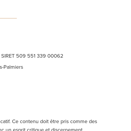
ro SIRET 509 551 339 00062
s-Palmiers
dicatif. Ce contenu doit être pris comme des
vec un esprit critique et discernement.