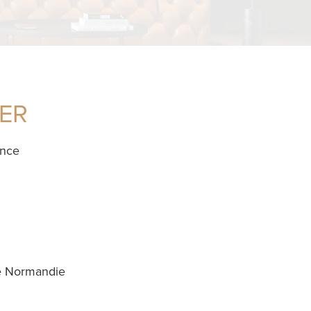
IER
ance
de Normandie