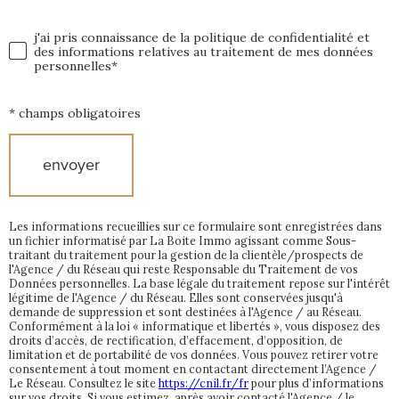
R
Validation
j'ai pris connaissance de la politique de confidentialité et
D
des informations relatives au traitement de mes données
personnelles*
O
* champs obligatoires
N
N
envoyer
É
Les informations recueillies sur ce formulaire sont enregistrées dans
E
un fichier informatisé par La Boite Immo agissant comme Sous-
traitant du traitement pour la gestion de la clientèle/prospects de
l'Agence / du Réseau qui reste Responsable du Traitement de vos
S
Données personnelles. La base légale du traitement repose sur l'intérêt
légitime de l'Agence / du Réseau. Elles sont conservées jusqu'à
demande de suppression et sont destinées à l'Agence / au Réseau.
Conformément à la loi « informatique et libertés », vous disposez des
droits d’accès, de rectification, d’effacement, d’opposition, de
limitation et de portabilité de vos données. Vous pouvez retirer votre
consentement à tout moment en contactant directement l’Agence /
Le Réseau. Consultez le site
https://cnil.fr/fr
pour plus d’informations
sur vos droits. Si vous estimez, après avoir contacté l'Agence / le