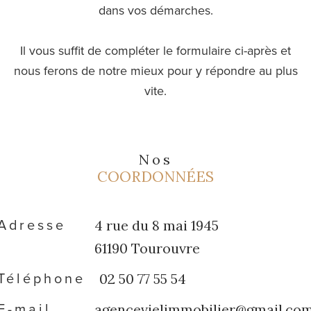
dans vos démarches.
Il vous suffit de compléter le formulaire ci-après et
nous ferons de notre mieux pour y répondre au plus
vite.
Nos
COORDONNÉES
Adresse
4 rue du 8 mai 1945
61190 Tourouvre
Téléphone
02 50 77 55 54
E-mail
agencevielimmobilier@gmail.co