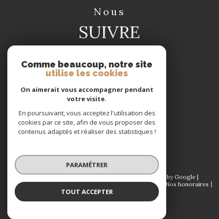
nous
SUIVRE
Comme beaucoup, notre site
utilise les cookies
On aimerait vous accompagner pendant
votre visite.
nous
En poursuivant, vous acceptez l'utilisation des
ADHÉRONS
cookies par ce site, afin de vous proposer des
contenus adaptés et réaliser des statistiques !
PARAMÉTRER
© 2026 | Tous droits réservés | Traduction powered by Google |
Plan du site
Mentions légales
Admin
Partenaires
Nos honoraires
TOUT ACCEPTER
Politique RGPD
Cookies