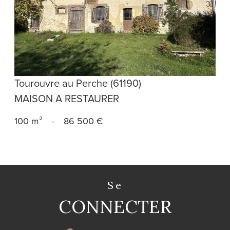
voir le bien
Tourouvre au Perche (61190)
MAISON A RESTAURER
100 m²
-
86 500 €
se
CONNECTER