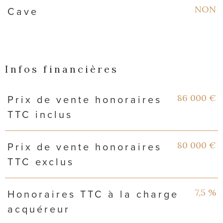
NON
Cave
Infos financières
Caractéristiques
Valeurs
86 000 €
Prix de vente honoraires
TTC inclus
80 000 €
Prix de vente honoraires
TTC exclus
7,5 %
Honoraires TTC à la charge
acquéreur