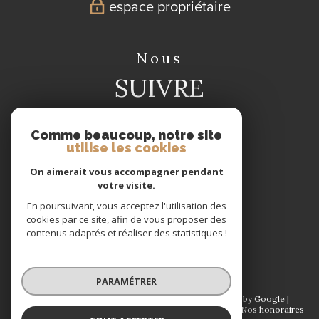
espace propriétaire
nous
SUIVRE
Comme beaucoup, notre site
utilise les cookies
On aimerait vous accompagner pendant
votre visite.
nous
En poursuivant, vous acceptez l'utilisation des
ADHÉRONS
cookies par ce site, afin de vous proposer des
contenus adaptés et réaliser des statistiques !
PARAMÉTRER
© 2026 | Tous droits réservés | Traduction powered by Google |
Plan du site
Mentions légales
Admin
Partenaires
Nos honoraires