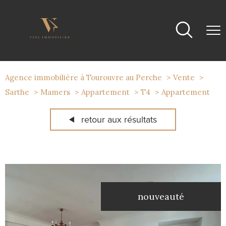
Agence immobilière à Tourouvre au Perche
Vente
Sarthe
Mamers
Appartement
T4
Appartement
retour aux résultats
nouveauté