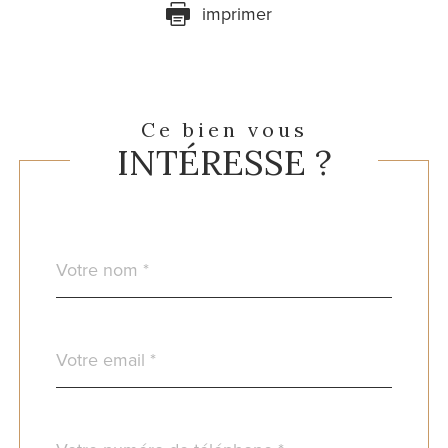
imprimer
Ce bien vous
INTÉRESSE ?
Nom
Fieldset
*
par
défaut
email
*
Téléphone