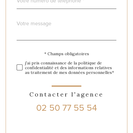
*
Message
Fieldset
*
par
défaut
Validation
* Champs obligatoires
j'ai pris connaissance de la politique de
confidentialité et des informations relatives
au traitement de mes données personnelles*
Contacter l'agence
02 50 77 55 54
Validation