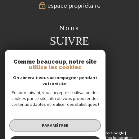
espace propriétaire
nous
SUIVRE
Comme beaucoup, notre site
utilise les cookies
On aimerait vous accompagner pendant
votre visite.
nous
En poursuivant, vous acceptez l'utilisation des
ADHÉRONS
cookies par ce site, afin de vous proposer des
contenus adaptés et réaliser des statistiques !
PARAMÉTRER
© 2026 | Tous droits réservés | Traduction powered by Google |
Plan du site
Mentions légales
Admin
Partenaires
Nos honoraires