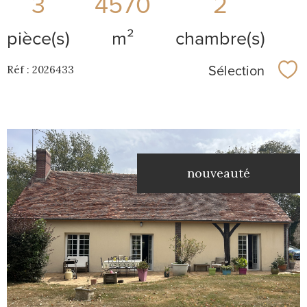
3
4570
2
pièce(s)
m²
chambre(s)
Sélection
Réf : 2026433
Sél
nouveauté
voir le
bien