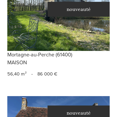
nouveauté
voir le bien
Mortagne-au-Perche (61400)
MAISON
56,40 m²
-
86 000 €
nouveauté