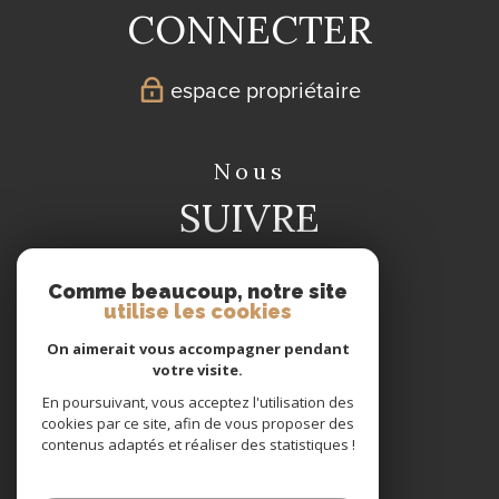
CONNECTER
espace propriétaire
nous
SUIVRE
Comme beaucoup, notre site
utilise les cookies
On aimerait vous accompagner pendant
votre visite.
nous
En poursuivant, vous acceptez l'utilisation des
ADHÉRONS
cookies par ce site, afin de vous proposer des
contenus adaptés et réaliser des statistiques !