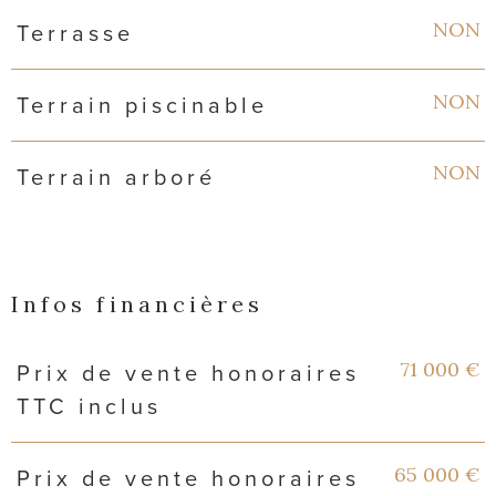
NON
Terrasse
NON
Terrain piscinable
NON
Terrain arboré
Infos financières
Caractéristiques
Valeurs
71 000 €
Prix de vente honoraires
TTC inclus
65 000 €
Prix de vente honoraires