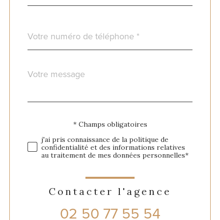
Téléphone
*
Message
Fieldset
*
par
défaut
Validation
* Champs obligatoires
j'ai pris connaissance de la politique de
confidentialité et des informations relatives
au traitement de mes données personnelles*
Contacter l'agence
02 50 77 55 54