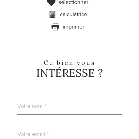
sélectionner
calculatrice
imprimer
Ce bien vous
INTÉRESSE ?
Nom
Fieldset
*
par
défaut
email
*