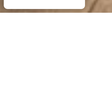
Viel Immobilier
L'IMMOBILIER À TOUROUVRE AU
PERCHE ET SES ALENTOURS
Vous souhaitez réaliser une transaction immobilière
dans le
département de l'Orne
? Trouver la maison
de vos rêves, louer un appartement, vendre un bien
ou faire estimer une propriété ? Viel Immobilier,