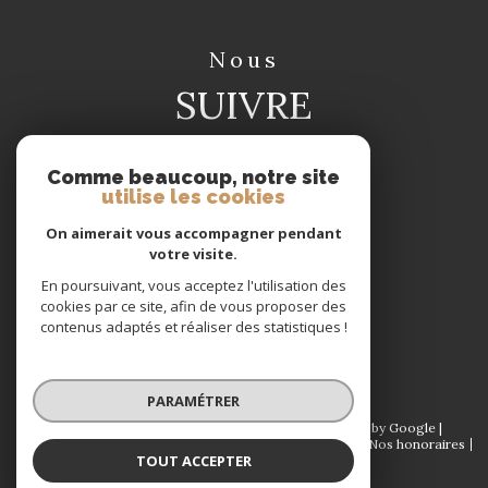
nous
SUIVRE
Comme beaucoup, notre site
utilise les cookies
On aimerait vous accompagner pendant
votre visite.
nous
En poursuivant, vous acceptez l'utilisation des
ADHÉRONS
cookies par ce site, afin de vous proposer des
contenus adaptés et réaliser des statistiques !
PARAMÉTRER
© 2026 | Tous droits réservés | Traduction powered by Google |
Plan du site
Mentions légales
Admin
Partenaires
Nos honoraires
TOUT ACCEPTER
Politique RGPD
Cookies