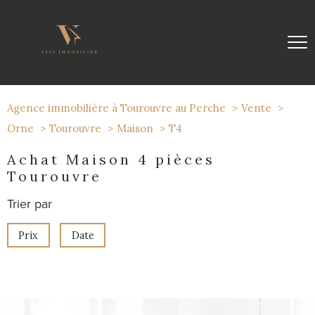
Agence immobilière à Tourouvre au Perche
Vente
Orne
Tourouvre
Maison
T4
Achat Maison 4 pièces
Tourouvre
Trier par
Prix
Date